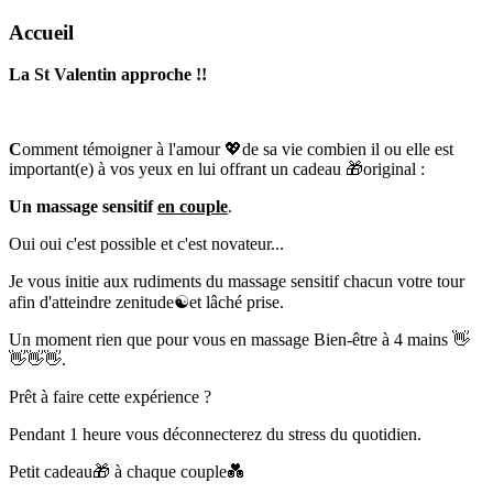
Accueil
La St Valentin approche !!
C
omment témoigner à l'amour
💖
de sa vie combien il ou elle est
important(e) à vos yeux en lui offrant un cadeau
🎁
original :
Un massage sensitif
en couple
.
Oui oui c'est possible et c'est novateur...
Je vous initie aux rudiments du massage sensitif chacun votre tour
afin d'atteindre zenitude
☯️
et lâché prise.
Un moment rien que pour vous en massage Bien-être à 4 mains
👋
👋
👋
👋
.
Prêt à faire cette expérience ?
Pendant 1 heure vous déconnecterez du stress du quotidien.
Petit cadeau
🎁
à chaque couple
💑