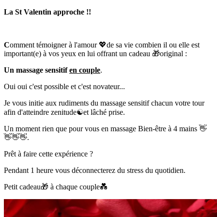
La St Valentin approche !!
C
omment témoigner à l'amour
💖
de sa vie combien il ou elle est
important(e) à vos yeux en lui offrant un cadeau
🎁
original :
Un massage sensitif
en couple
.
Oui oui c'est possible et c'est novateur...
Je vous initie aux rudiments du massage sensitif chacun votre tour
afin d'atteindre zenitude
☯️
et lâché prise.
Un moment rien que pour vous en massage Bien-être à 4 mains
👋
👋
👋
👋
.
Prêt à faire cette expérience ?
Pendant 1 heure vous déconnecterez du stress du quotidien.
Petit cadeau
🎁
à chaque couple
💑