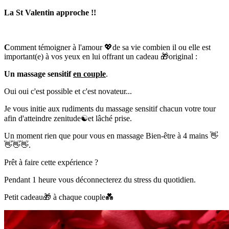
La St Valentin approche !!
C
omment témoigner à l'amour
💖
de sa vie combien il ou elle est
important(e) à vos yeux en lui offrant un cadeau
🎁
original :
Un massage sensitif
en couple
.
Oui oui c'est possible et c'est novateur...
Je vous initie aux rudiments du massage sensitif chacun votre tour
afin d'atteindre zenitude
☯️
et lâché prise.
Un moment rien que pour vous en massage Bien-être à 4 mains
👋
👋
👋
👋
.
Prêt à faire cette expérience ?
Pendant 1 heure vous déconnecterez du stress du quotidien.
Petit cadeau
🎁
à chaque couple
💑